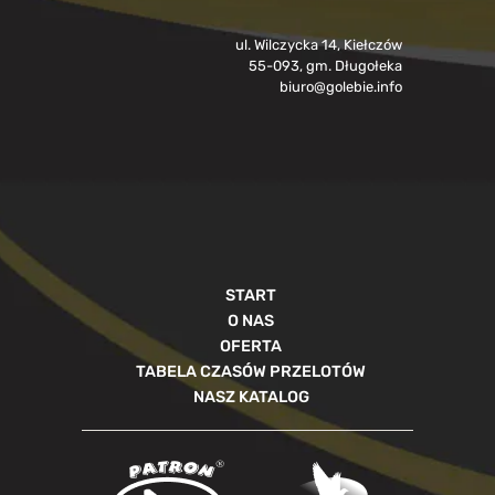
ul. Wilczycka 14, Kiełczów
55-093, gm. Długołeka
biuro@golebie.info
START
O NAS
OFERTA
TABELA CZASÓW PRZELOTÓW
NASZ KATALOG