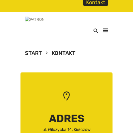
Kontakt
START
KONTAKT
START
O NAS
OFERTA
TABELA CZASÓW
PRZELOTÓW
NASZ KATALOG
ADRES
ul. Wilczycka 14, Kiełczów