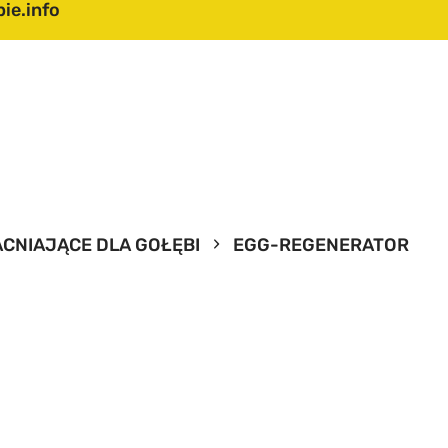
ie.info
TART
 NAS
FERTA
ABELA CZASÓW
CNIAJĄCE DLA GOŁĘBI
EGG-REGENERATOR
RZELOTÓW
ASZ KATALOG