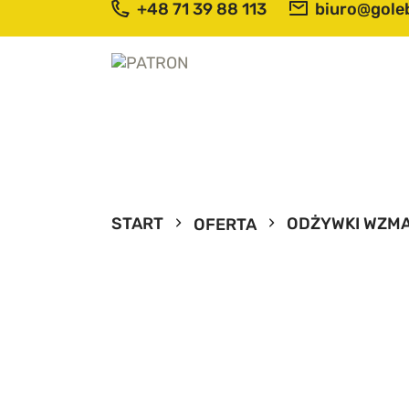
+48 71 39 88 113
biuro@goleb
S
O
O
T
START
ODŻYWKI WZMA
OFERTA
P
N