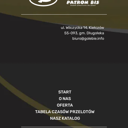
ul. Wilczycka 14, Kiełczów
55-093, gm. Długołeka
biuro@golebie.info
START
O NAS
OFERTA
TABELA CZASÓW PRZELOTÓW
NASZ KATALOG