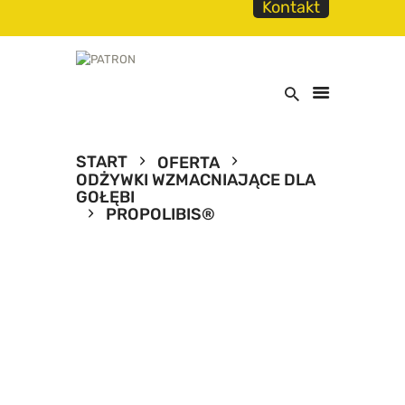
Kontakt
START
OFERTA
ODŻYWKI WZMACNIAJĄCE DLA
START
GOŁĘBI
PROPOLIBIS®
O NAS
OFERTA
TABELA CZASÓW
PRZELOTÓW
NASZ KATALOG