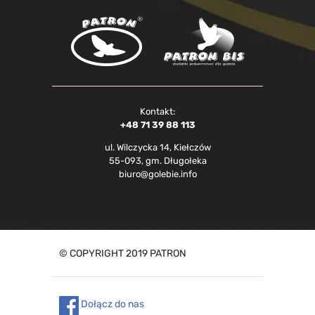
Kontakt:
+48 71 39 88 113
ul. Wilczycka 14, Kiełczów
55-093, gm. Długołeka
biuro@golebie.info
© COPYRIGHT 2019 PATRON
Dołącz do nas