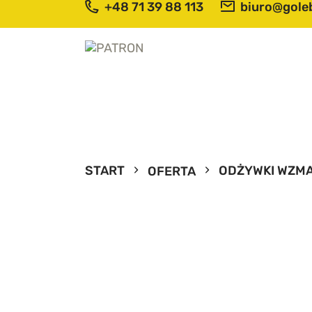
+48 71 39 88 113
biuro@goleb
S
O
O
T
START
ODŻYWKI WZMA
OFERTA
P
N