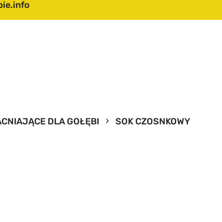
ie.info
TART
 NAS
FERTA
ABELA CZASÓW
CNIAJĄCE DLA GOŁĘBI
SOK CZOSNKOWY
RZELOTÓW
ASZ KATALOG