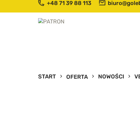
+48 71 39 88 113
biuro@goleb
S
O
O
T
START
NOWOŚCI
V
OFERTA
P
N