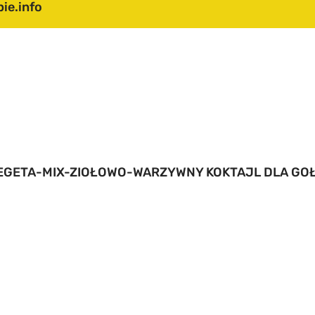
ie.info
TART
 NAS
FERTA
ABELA CZASÓW
EGETA-MIX-ZIOŁOWO-WARZYWNY KOKTAJL DLA GOŁ
RZELOTÓW
ASZ KATALOG